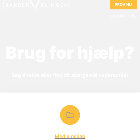
PRØV NU
KONTAKT OS
Brug for hjælp?
Søg direkte eller find dit spørgsmål nedenunder
Medlemskab